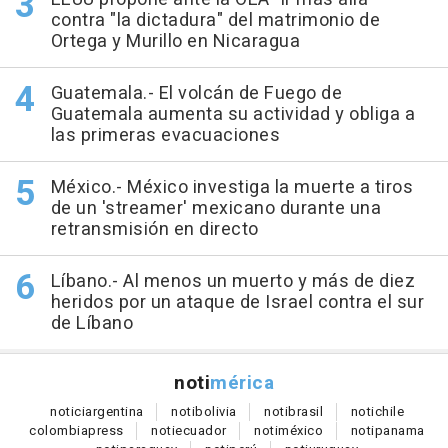
contra "la dictadura" del matrimonio de
Ortega y Murillo en Nicaragua
Guatemala.- El volcán de Fuego de
Guatemala aumenta su actividad y obliga a
las primeras evacuaciones
México.- México investiga la muerte a tiros
de un 'streamer' mexicano durante una
retransmisión en directo
Líbano.- Al menos un muerto y más de diez
heridos por un ataque de Israel contra el sur
de Líbano
noti
mérica
notici
argentina
noti
bolivia
noti
brasil
noti
chile
colombia
press
noti
ecuador
noti
méxico
noti
panama