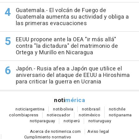
Guatemala.- El volcán de Fuego de
Guatemala aumenta su actividad y obliga a
las primeras evacuaciones
EEUU propone ante la OEA "ir más allá"
contra "la dictadura" del matrimonio de
Ortega y Murillo en Nicaragua
Japón.- Rusia afea a Japón que utilice el
aniversario del ataque de EEUU a Hiroshima
para criticar la guerra en Ucrania
noti
mérica
notici
argentina
noti
bolivia
noti
brasil
noti
chile
colombia
press
noti
ecuador
noti
méxico
noti
panama
noti
paraguay
noti
perú
noti
uruguay
Acerca de notimerica.com
Aviso legal
Cumplimiento normativo