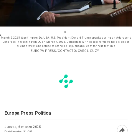
March 5, 2025, Washington, Dc, USA: U.S. President Donald Trump speaks during an Address to
Congress in Washington DC on March 4, 2025. Democrats with opposing views hold signs of
silent protest and refuse to stand as Republicans leapt to their feet in a
- EUROPA PRESS/CONTACTO/CAROL GUZY
Europa Press Política
Jueves, 6 marzo 2025
Publicado: 21:25