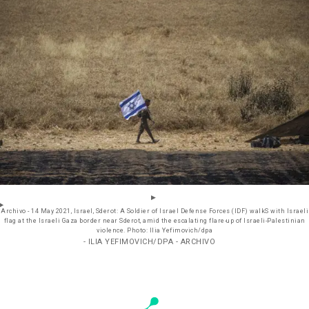
Archivo - 14 May 2021, Israel, Sderot: A Soldier of Israel Defense Forces (IDF) walkS with Israeli
flag at the Israeli Gaza border near Sderot, amid the escalating flare-up of Israeli-Palestinian
violence. Photo: Ilia Yefimovich/dpa
- ILIA YEFIMOVICH/DPA - ARCHIVO