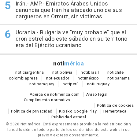
Irán.- AMP.- Emiratos Árabes Unidos
denuncia que Irán ha atacado uno de sus
cargueros en Ormuz, sin víctimas
Ucrania.- Bulgaria ve "muy probable" que el
dron estrellado este sábado en su territorio
era del Ejército ucraniano
noti
mérica
notici
argentina
noti
bolivia
noti
brasil
noti
chile
colombia
press
noti
ecuador
noti
méxico
noti
panama
noti
paraguay
noti
perú
noti
uruguay
Acerca de notimerica.com
Aviso legal
Cumplimiento normativo
Política de cookies
Política de privacidad
Kiosko Google Play
Hemeroteca
Publicidad estatal
© 2026 Notimérica.
Está expresamente prohibida la redistribución y
la redifusión de todo o parte de los contenidos de esta web sin su
previo y expreso consentimiento.