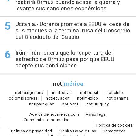
reabrirá Ormuz cuando acabe la guerra y
levante sus sanciones económicas
Ucrania.- Ucrania promete a EEUU el cese de
sus ataques a la terminal rusa del Consorcio
del Oleoducto del Caspio
Irán.- Irán reitera que la reapertura del
estrecho de Ormuz pasa por que EEUU
acepte sus condiciones
noti
mérica
notici
argentina
noti
bolivia
noti
brasil
noti
chile
colombia
press
noti
ecuador
noti
méxico
noti
panama
noti
paraguay
noti
perú
noti
uruguay
Acerca de notimerica.com
Aviso legal
Cumplimiento normativo
Política de cookies
Política de privacidad
Kiosko Google Play
Hemeroteca