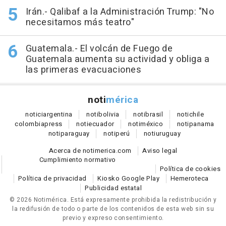
Irán.- Qalibaf a la Administración Trump: "No
necesitamos más teatro"
Guatemala.- El volcán de Fuego de
Guatemala aumenta su actividad y obliga a
las primeras evacuaciones
noti
mérica
notici
argentina
noti
bolivia
noti
brasil
noti
chile
colombia
press
noti
ecuador
noti
méxico
noti
panama
noti
paraguay
noti
perú
noti
uruguay
Acerca de notimerica.com
Aviso legal
Cumplimiento normativo
Política de cookies
Política de privacidad
Kiosko Google Play
Hemeroteca
Publicidad estatal
© 2026 Notimérica.
Está expresamente prohibida la redistribución y
la redifusión de todo o parte de los contenidos de esta web sin su
previo y expreso consentimiento.