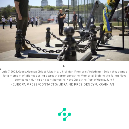
July 7, 2024, Odesa, Odessa Oblast, Ukraine: Ukrainian President Volodymyr Zelenskyy stands
for a moment of silence during a wreath ceremony at the Memorial Stele to the fallen Navy
servicemen during an event honoring Navy Day at the Port of Odesa, July 7
- EUROPA PRESS/CONTACTO/UKRAINE PRESIDENCY/UKRAINIAN