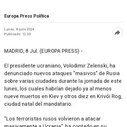
Europa Press Política
Lunes, 8 julio 2024
Publicado: 12:50
Abri
MADRID, 8 Jul. (EUROPA PRESS) -
El presidente ucraniano, Volodimir Zelenski, ha
denunciado nuevos ataques "masivos" de Rusia
sobre varias ciudades durante la jornada de este
lunes, los cuales habrían dejado ya al menos
nueve muertos en Kiev y otros diez en Krivói Rog,
ciudad natal del mandatario.
"Los terroristas rusos volvieron a atacar
masivamente a Ucrania", ha contado en su