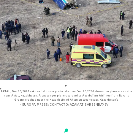
AKTAU, Dec. 25, 2024 -- An aerial drone photo taken on Dec. 25, 2024 shows the plane crash site
near Aktau, Kazakhstan. A passenger plane operated by Azerbaijan Airlines from Baku to
Grozny crashed near the Kazakh city of Aktau on Wednesday, Kazakhstan's
- EUROPA PRESS/CONTACTO/AZAMAT SARSENBAYEV