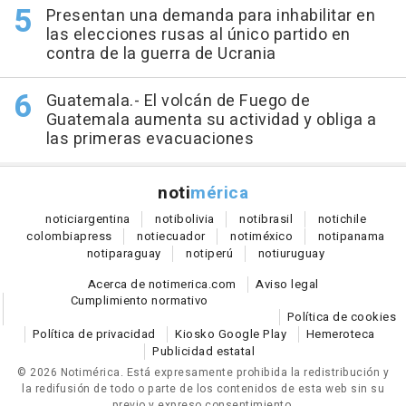
Presentan una demanda para inhabilitar en
las elecciones rusas al único partido en
contra de la guerra de Ucrania
Guatemala.- El volcán de Fuego de
Guatemala aumenta su actividad y obliga a
las primeras evacuaciones
noti
mérica
notici
argentina
noti
bolivia
noti
brasil
noti
chile
colombia
press
noti
ecuador
noti
méxico
noti
panama
noti
paraguay
noti
perú
noti
uruguay
Acerca de notimerica.com
Aviso legal
Cumplimiento normativo
Política de cookies
Política de privacidad
Kiosko Google Play
Hemeroteca
Publicidad estatal
© 2026 Notimérica.
Está expresamente prohibida la redistribución y
la redifusión de todo o parte de los contenidos de esta web sin su
previo y expreso consentimiento.