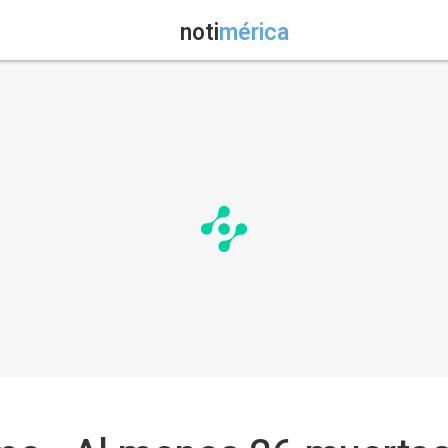
noti
mérica