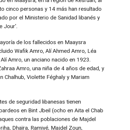
do en Maaysra, en la región de Kesruan, al
rto cinco personas y 14 más han resultado
ado por el Ministerio de Sanidad libanés y
e Jour'.
mayoría de los fallecidos en Maaysra
incluido Wafik Amro, Alí Ahmed Amro, Léa
í Amro, un anciano nacido en 1923.
Zahraa Amro, una niña de 4 años de edad, y
n Chalhub, Violette Féghaly y Mariam
ntes de seguridad libanesas tienen
rdeos en Bint Jbeil (ocho en Aita el Chab
aques contra las poblaciones de Majdel
riha, Dhaïra, Ramiyé, Majdel Zoun,