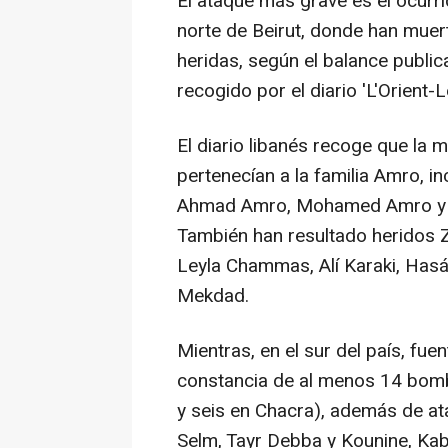
El ataque más grave es el ocurri
norte de Beirut, donde han mue
heridas, según el balance public
recogido por el diario 'L'Orient-L
El diario libanés recoge que la 
pertenecían a la familia Amro, 
Ahmad Amro, Mohamed Amro y Al
También han resultado heridos 
Leyla Chammas, Alí Karaki, Hasá
Mekdad.
Mientras, en el sur del país, fue
constancia de al menos 14 bomba
y seis en Chacra), además de at
Selm, Tayr Debba y Kounine, Kab