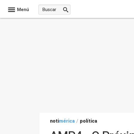
Menú
noti
mérica
/
política