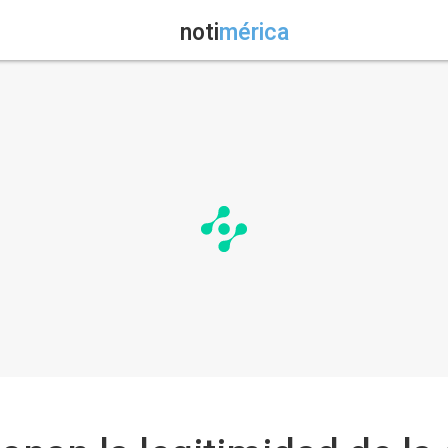
noti
mérica