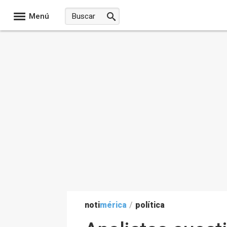
Menú
noti
mérica
/
política