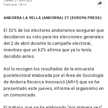
Jueves, 27 julio 2023
Publicado: 18:16
Abri
ANDORRA LA VELLA (ANDORRA) 27 (EUROPA PRESS)
El 32% de los electores andorranos aseguran que
decidieron su voto para les elecciones generales
del 2 de abril durante la campaña electoral,
mientras que un 62% afirma que ya lo tenía
decidido antes.
Así lo recogen los resultados de la encuesta
postelectoral elaborada por el Área de Sociología
de Andorra Recerca Innovació (AR+I) que se ha
presentado este jueves, informa el organismo en
un comunicado.
El trabajo, que se ha elaborado "por primera vez",