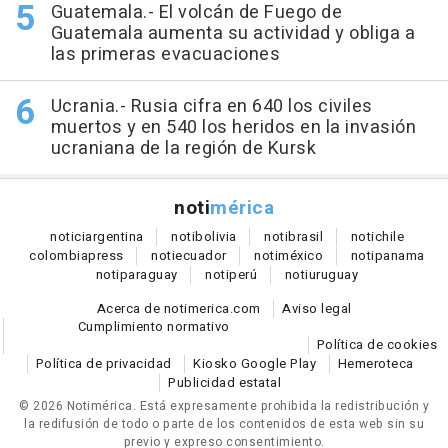
Guatemala.- El volcán de Fuego de
Guatemala aumenta su actividad y obliga a
las primeras evacuaciones
Ucrania.- Rusia cifra en 640 los civiles
muertos y en 540 los heridos en la invasión
ucraniana de la región de Kursk
noti
mérica
notici
argentina
noti
bolivia
noti
brasil
noti
chile
colombia
press
noti
ecuador
noti
méxico
noti
panama
noti
paraguay
noti
perú
noti
uruguay
Acerca de notimerica.com
Aviso legal
Cumplimiento normativo
Política de cookies
Política de privacidad
Kiosko Google Play
Hemeroteca
Publicidad estatal
© 2026 Notimérica.
Está expresamente prohibida la redistribución y
la redifusión de todo o parte de los contenidos de esta web sin su
previo y expreso consentimiento.