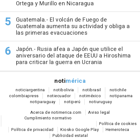
Ortega y Murillo en Nicaragua
Guatemala.- El volcán de Fuego de
Guatemala aumenta su actividad y obliga a
las primeras evacuaciones
Japón.- Rusia afea a Japón que utilice el
aniversario del ataque de EEUU a Hiroshima
para criticar la guerra en Ucrania
noti
mérica
notici
argentina
noti
bolivia
noti
brasil
noti
chile
colombia
press
noti
ecuador
noti
méxico
noti
panama
noti
paraguay
noti
perú
noti
uruguay
Acerca de notimerica.com
Aviso legal
Cumplimiento normativo
Política de cookies
Política de privacidad
Kiosko Google Play
Hemeroteca
Publicidad estatal