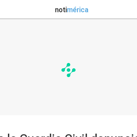
noti
mérica