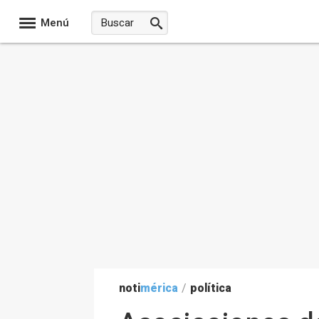
Menú
noti
mérica
/
política