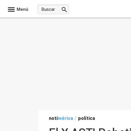
Menú
noti
mérica
/
política