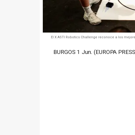
El X ASTI Robotics Challenge reconoce a los mejore
BURGOS 1 Jun. (EUROPA PRESS