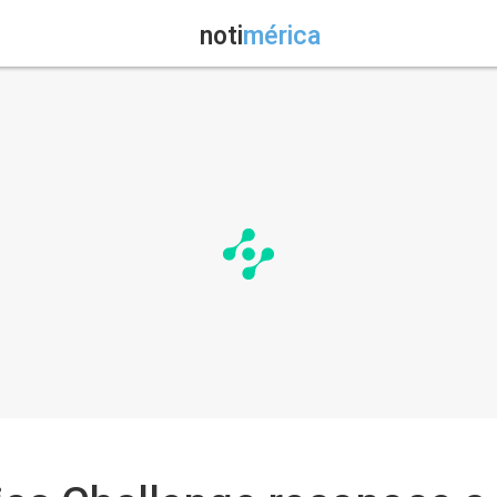
noti
mérica