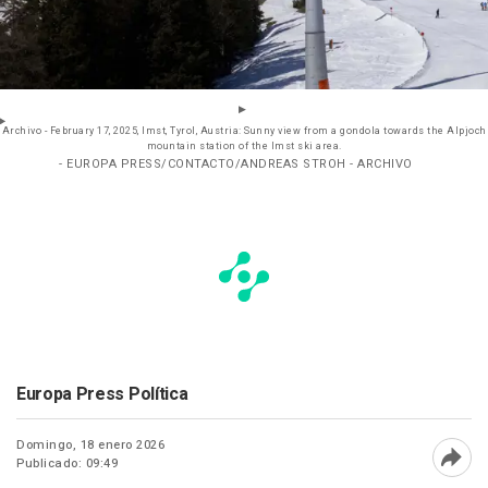
Archivo - February 17, 2025, Imst, Tyrol, Austria: Sunny view from a gondola towards the Alpjoch
mountain station of the Imst ski area.
- EUROPA PRESS/CONTACTO/ANDREAS STROH - ARCHIVO
Europa Press Política
Domingo, 18 enero 2026
Publicado: 09:49
Abri