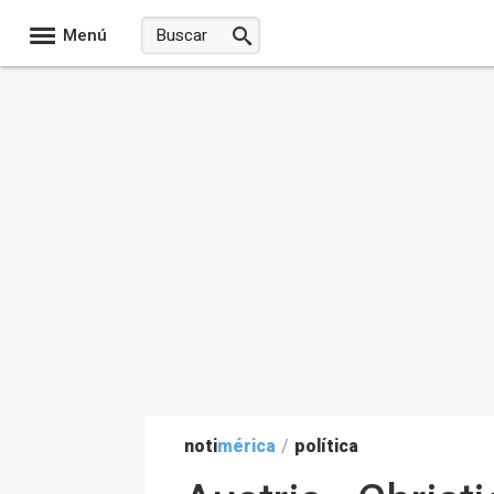
Menú
noti
mérica
/
política