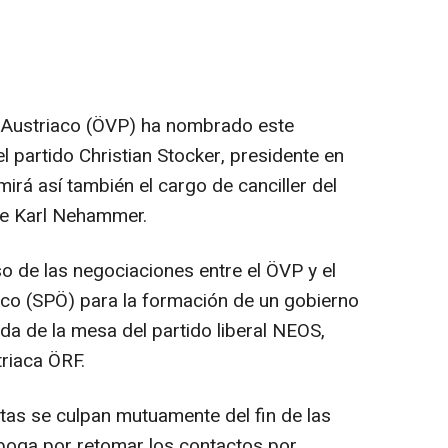
r Austriaco (ÖVP) ha nombrado este
l partido Christian Stocker, presidente en
irá así también el cargo de canciller del
 de Karl Nehammer.
o de las negociaciones entre el ÖVP y el
aco (SPÖ) para la formación de un gobierno
ada de la mesa del partido liberal NEOS,
triaca ÖRF.
as se culpan mutuamente del fin de las
boga por retomar los contactos por