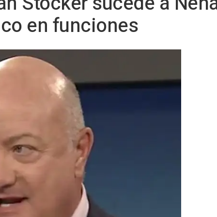
stian Stocker sucede a N
iaco en funciones