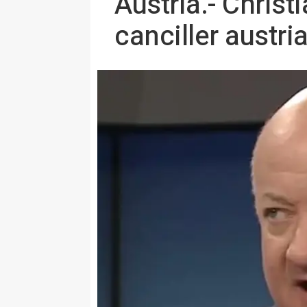
Austria.- Chri
canciller austr