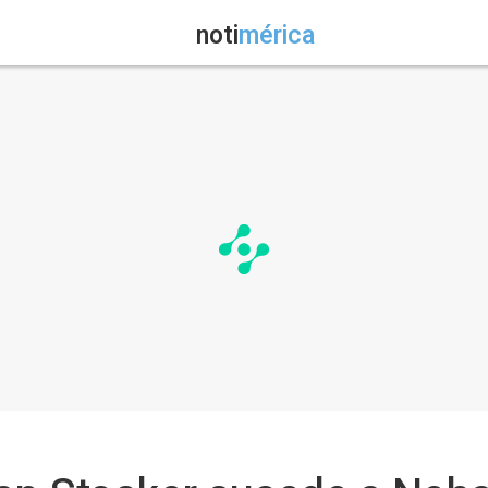
noti
mérica