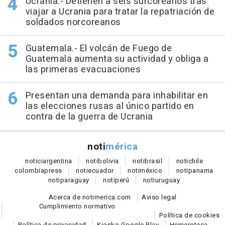
Ucrania.- Detienen a seis surcoreanos tras
viajar a Ucrania para tratar la repatriación de
soldados norcoreanos
Guatemala.- El volcán de Fuego de
Guatemala aumenta su actividad y obliga a
las primeras evacuaciones
Presentan una demanda para inhabilitar en
las elecciones rusas al único partido en
contra de la guerra de Ucrania
noti
mérica
notici
argentina
noti
bolivia
noti
brasil
noti
chile
colombia
press
noti
ecuador
noti
méxico
noti
panama
noti
paraguay
noti
perú
noti
uruguay
Acerca de notimerica.com
Aviso legal
Cumplimiento normativo
Política de cookies
Política de privacidad
Kiosko Google Play
Hemeroteca