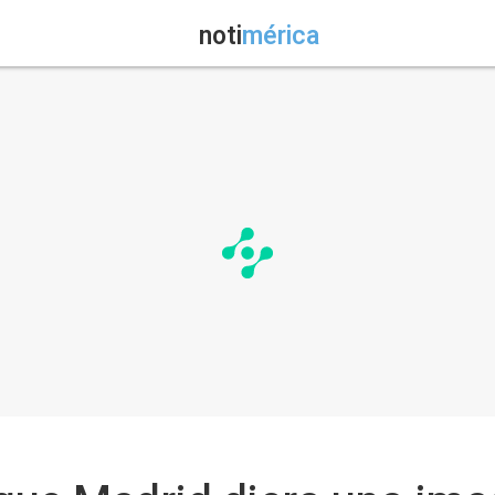
noti
mérica