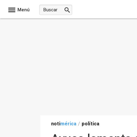
Menú
noti
mérica
/
política