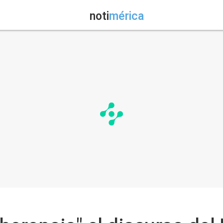
noti
mérica