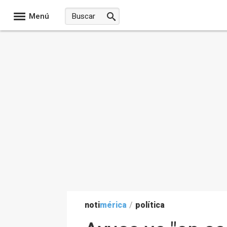
Menú
noti
mérica
/
política