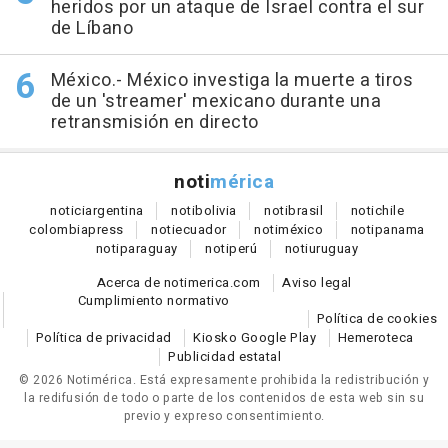
heridos por un ataque de Israel contra el sur
de Líbano
México.- México investiga la muerte a tiros
de un 'streamer' mexicano durante una
retransmisión en directo
noti
mérica
notici
argentina
noti
bolivia
noti
brasil
noti
chile
colombia
press
noti
ecuador
noti
méxico
noti
panama
noti
paraguay
noti
perú
noti
uruguay
Acerca de notimerica.com
Aviso legal
Cumplimiento normativo
Política de cookies
Política de privacidad
Kiosko Google Play
Hemeroteca
Publicidad estatal
© 2026 Notimérica.
Está expresamente prohibida la redistribución y
la redifusión de todo o parte de los contenidos de esta web sin su
previo y expreso consentimiento.