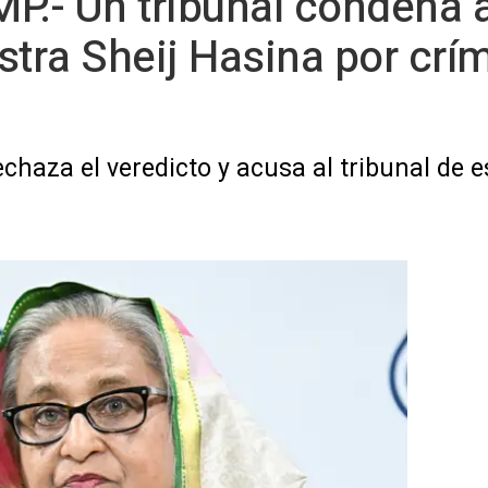
P.- Un tribunal condena a
stra Sheij Hasina por crí
rechaza el veredicto y acusa al tribunal de