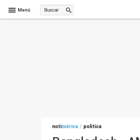
Menú
noti
mérica
/
política