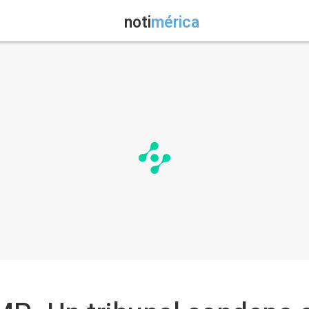
noti
mérica