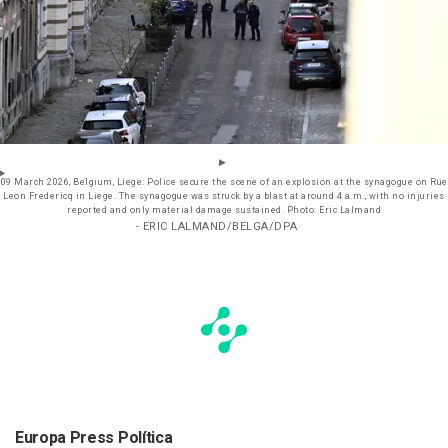
09 March 2026, Belgium, Liege: Police secure the scene of an explosion at the synagogue on Rue
Leon Fredericq in Liege. The synagogue was struck by a blast at around 4 a.m., with no injuries
reported and only material damage sustained. Photo: Eric Lalmand
- ERIC LALMAND/BELGA/DPA
Europa Press Política