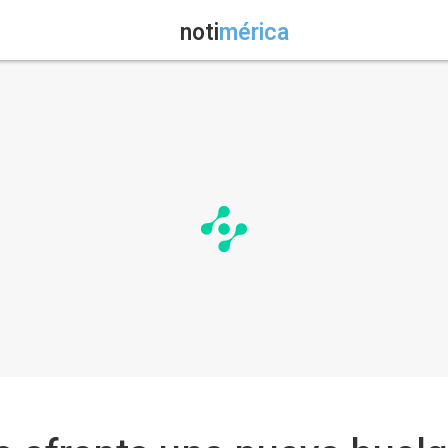
noti
mérica