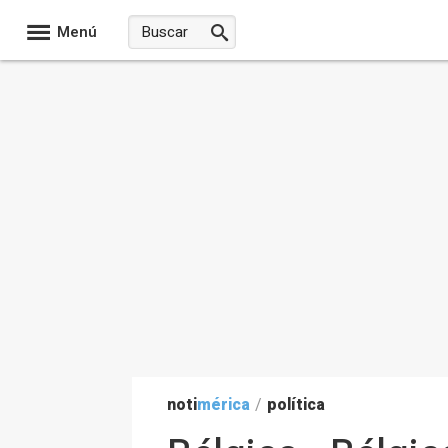
Menú
noti
mérica
/
política