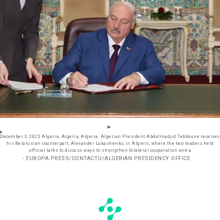
December 3, 2025, Algeria, Algeria, Algeria: Algerian President Abdelmadjid Tebboune receives
his Belarusian counterpart, Alexander Lukashenko, in Algiers, where the two leaders held
official talks to discuss ways to strengthen bilateral cooperation and a
- EUROPA PRESS/CONTACTO/ALGERIAN PRESIDENCY OFFICE