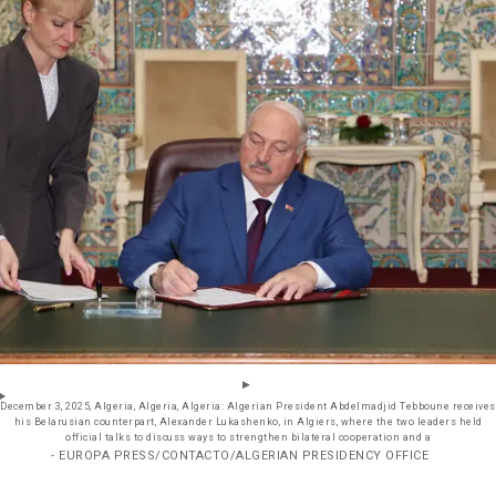
December 3, 2025, Algeria, Algeria, Algeria: Algerian President Abdelmadjid Tebboune receives
his Belarusian counterpart, Alexander Lukashenko, in Algiers, where the two leaders held
official talks to discuss ways to strengthen bilateral cooperation and a
- EUROPA PRESS/CONTACTO/ALGERIAN PRESIDENCY OFFICE