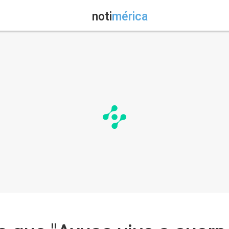
noti
mérica