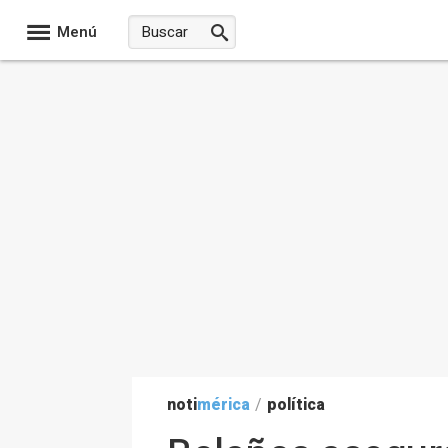
Menú
noti
mérica
/
política