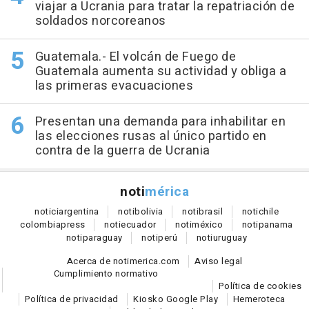
viajar a Ucrania para tratar la repatriación de
soldados norcoreanos
Guatemala.- El volcán de Fuego de
Guatemala aumenta su actividad y obliga a
las primeras evacuaciones
Presentan una demanda para inhabilitar en
las elecciones rusas al único partido en
contra de la guerra de Ucrania
noti
mérica
notici
argentina
noti
bolivia
noti
brasil
noti
chile
colombia
press
noti
ecuador
noti
méxico
noti
panama
noti
paraguay
noti
perú
noti
uruguay
Acerca de notimerica.com
Aviso legal
Cumplimiento normativo
Política de cookies
Política de privacidad
Kiosko Google Play
Hemeroteca