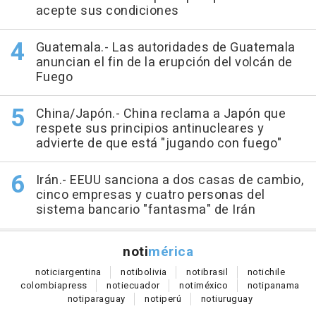
acepte sus condiciones
Guatemala.- Las autoridades de Guatemala
anuncian el fin de la erupción del volcán de
Fuego
China/Japón.- China reclama a Japón que
respete sus principios antinucleares y
advierte de que está "jugando con fuego"
Irán.- EEUU sanciona a dos casas de cambio,
cinco empresas y cuatro personas del
sistema bancario "fantasma" de Irán
noti
mérica
notici
argentina
noti
bolivia
noti
brasil
noti
chile
colombia
press
noti
ecuador
noti
méxico
noti
panama
noti
paraguay
noti
perú
noti
uruguay