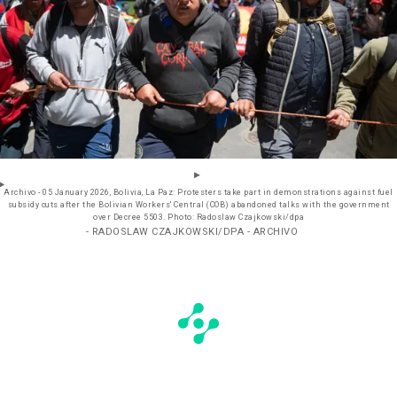
Archivo - 05 January 2026, Bolivia, La Paz: Protesters take part in demonstrations against fuel
subsidy cuts after the Bolivian Workers' Central (COB) abandoned talks with the government
over Decree 5503. Photo: Radoslaw Czajkowski/dpa
- RADOSLAW CZAJKOWSKI/DPA - ARCHIVO