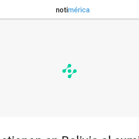
noti
mérica