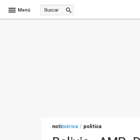
Menú
noti
mérica
/
política