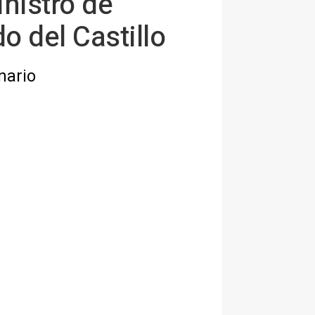
inistro de
o del Castillo
nario