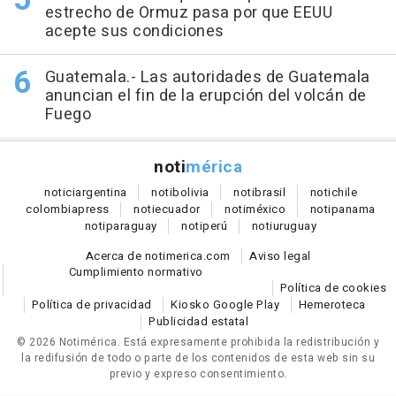
estrecho de Ormuz pasa por que EEUU
acepte sus condiciones
Guatemala.- Las autoridades de Guatemala
anuncian el fin de la erupción del volcán de
Fuego
noti
mérica
notici
argentina
noti
bolivia
noti
brasil
noti
chile
colombia
press
noti
ecuador
noti
méxico
noti
panama
noti
paraguay
noti
perú
noti
uruguay
Acerca de notimerica.com
Aviso legal
Cumplimiento normativo
Política de cookies
Política de privacidad
Kiosko Google Play
Hemeroteca
Publicidad estatal
© 2026 Notimérica.
Está expresamente prohibida la redistribución y
la redifusión de todo o parte de los contenidos de esta web sin su
previo y expreso consentimiento.