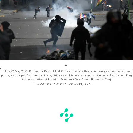
FILED - 22 May 2026, Bolivia, La Paz: FILE PHOTO - Protesters flee from tear gas fired by Bolivian
police, as groups of workers, miners, citizens, and farmers demonstrate in La Paz, demanding
the resignation of Bolivian President Paz. Photo: Radoslaw Czaj
- RADOSLAW CZAJKOWSKI/DPA