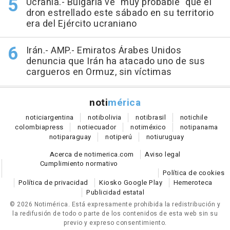
Ucrania.- Bulgaria ve "muy probable" que el
dron estrellado este sábado en su territorio
era del Ejército ucraniano
Irán.- AMP.- Emiratos Árabes Unidos
denuncia que Irán ha atacado uno de sus
cargueros en Ormuz, sin víctimas
noti
mérica
notici
argentina
noti
bolivia
noti
brasil
noti
chile
colombia
press
noti
ecuador
noti
méxico
noti
panama
noti
paraguay
noti
perú
noti
uruguay
Acerca de notimerica.com
Aviso legal
Cumplimiento normativo
Política de cookies
Política de privacidad
Kiosko Google Play
Hemeroteca
Publicidad estatal
© 2026 Notimérica.
Está expresamente prohibida la redistribución y
la redifusión de todo o parte de los contenidos de esta web sin su
previo y expreso consentimiento.