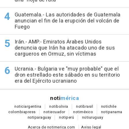
Guatemala.- Las autoridades de Guatemala
anuncian el fin de la erupción del volcán de
Fuego
Irán.- AMP.- Emiratos Árabes Unidos
denuncia que Irán ha atacado uno de sus
cargueros en Ormuz, sin víctimas
Ucrania.- Bulgaria ve "muy probable" que el
dron estrellado este sábado en su territorio
era del Ejército ucraniano
noti
mérica
notici
argentina
noti
bolivia
noti
brasil
noti
chile
colombia
press
noti
ecuador
noti
méxico
noti
panama
noti
paraguay
noti
perú
noti
uruguay
Acerca de notimerica.com
Aviso legal