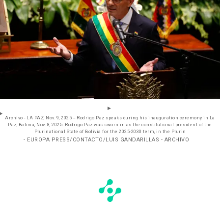
Archivo - LA PAZ, Nov. 9, 2025 -- Rodrigo Paz speaks during his inauguration ceremony in La
Paz, Bolivia, Nov. 8, 2025. Rodrigo Paz was sworn in as the constitutional president of the
Plurinational State of Bolivia for the 2025-2030 term, in the Plurin
- EUROPA PRESS/CONTACTO/LUIS GANDARILLAS - ARCHIVO