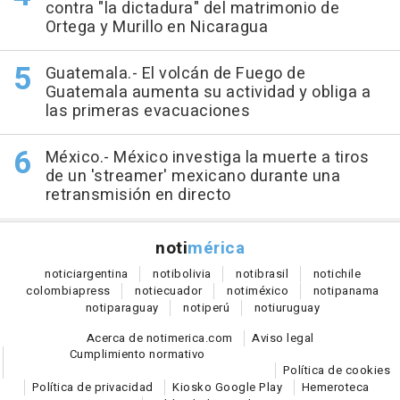
contra "la dictadura" del matrimonio de
Ortega y Murillo en Nicaragua
Guatemala.- El volcán de Fuego de
Guatemala aumenta su actividad y obliga a
las primeras evacuaciones
México.- México investiga la muerte a tiros
de un 'streamer' mexicano durante una
retransmisión en directo
noti
mérica
notici
argentina
noti
bolivia
noti
brasil
noti
chile
colombia
press
noti
ecuador
noti
méxico
noti
panama
noti
paraguay
noti
perú
noti
uruguay
Acerca de notimerica.com
Aviso legal
Cumplimiento normativo
Política de cookies
Política de privacidad
Kiosko Google Play
Hemeroteca