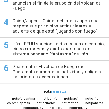
anuncian el fin de la erupción del volcán de
Fuego
China/Japón.- China reclama a Japón que
respete sus principios antinucleares y
advierte de que está "jugando con fuego"
Irán.- EEUU sanciona a dos casas de cambio,
cinco empresas y cuatro personas del
sistema bancario "fantasma" de Irán
Guatemala.- El volcán de Fuego de
Guatemala aumenta su actividad y obliga a
las primeras evacuaciones
noti
mérica
notici
argentina
noti
bolivia
noti
brasil
noti
chile
colombia
press
noti
ecuador
noti
méxico
noti
panama
noti
paraguay
noti
perú
noti
uruguay