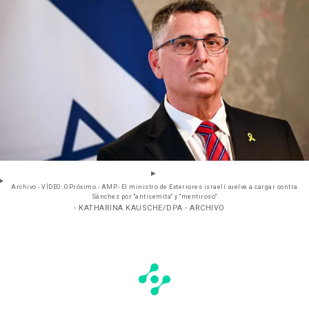
Archivo - VÍDEO: O.Próximo.- AMP.- El ministro de Exteriores israelí vuelve a cargar contra
Sánchez por "antisemita" y "mentiroso"
- KATHARINA KAUSCHE/DPA - ARCHIVO