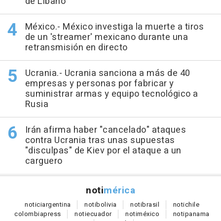
de Líbano
México.- México investiga la muerte a tiros
de un 'streamer' mexicano durante una
retransmisión en directo
Ucrania.- Ucrania sanciona a más de 40
empresas y personas por fabricar y
suministrar armas y equipo tecnológico a
Rusia
Irán afirma haber "cancelado" ataques
contra Ucrania tras unas supuestas
"disculpas" de Kiev por el ataque a un
carguero
noti
mérica
notici
argentina
noti
bolivia
noti
brasil
noti
chile
colombia
press
noti
ecuador
noti
méxico
noti
panama