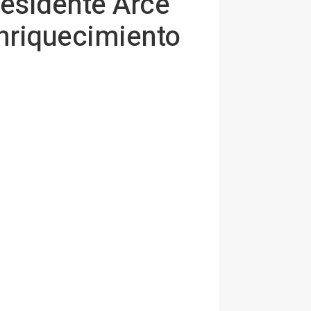
residente Arce
nriquecimiento