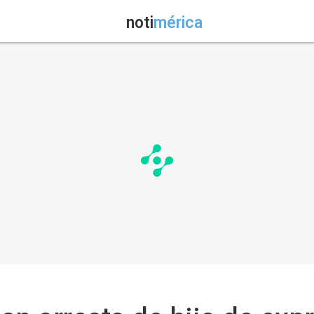
noti
mérica