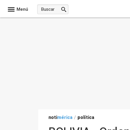
Menú
noti
mérica
/
política