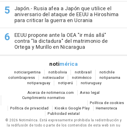
Japón.- Rusia afea a Japón que utilice el
aniversario del ataque de EEUU a Hiroshima
para criticar la guerra en Ucrania
EEUU propone ante la OEA "ir más allá"
contra "la dictadura" del matrimonio de
Ortega y Murillo en Nicaragua
noti
mérica
notici
argentina
noti
bolivia
noti
brasil
noti
chile
colombia
press
noti
ecuador
noti
méxico
noti
panama
noti
paraguay
noti
perú
noti
uruguay
Acerca de notimerica.com
Aviso legal
Cumplimiento normativo
Política de cookies
Política de privacidad
Kiosko Google Play
Hemeroteca
Publicidad estatal
© 2026 Notimérica.
Está expresamente prohibida la redistribución y
la redifusión de todo o parte de los contenidos de esta web sin su