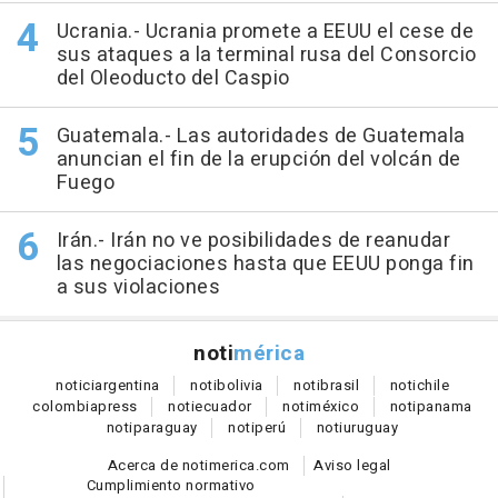
Ucrania.- Ucrania promete a EEUU el cese de
sus ataques a la terminal rusa del Consorcio
del Oleoducto del Caspio
Guatemala.- Las autoridades de Guatemala
anuncian el fin de la erupción del volcán de
Fuego
Irán.- Irán no ve posibilidades de reanudar
las negociaciones hasta que EEUU ponga fin
a sus violaciones
noti
mérica
notici
argentina
noti
bolivia
noti
brasil
noti
chile
colombia
press
noti
ecuador
noti
méxico
noti
panama
noti
paraguay
noti
perú
noti
uruguay
Acerca de notimerica.com
Aviso legal
Cumplimiento normativo