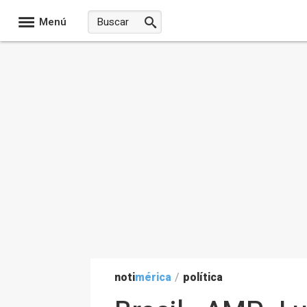
Menú
noti
mérica
/
política