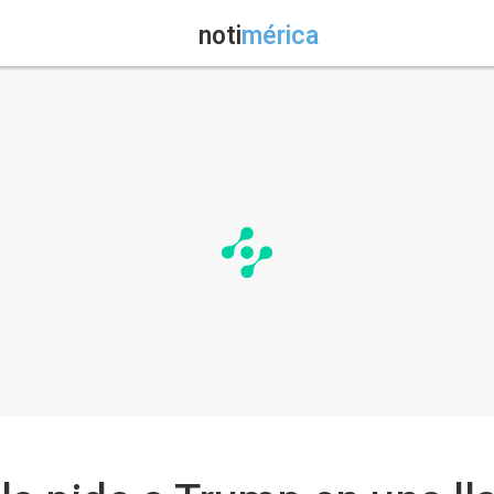
noti
mérica