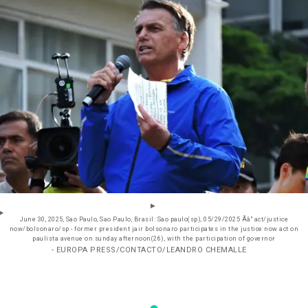
June 30, 2025, Sao Paulo, Sao Paulo, Brasil: Sao paulo(sp), 05/29/2025 Ãâ" act/justice
now/bolsonaro/sp - former president jair bolsonaro participates in the justice now act on
paulista avenue on sunday afternoon(26), with the participation of governor
- EUROPA PRESS/CONTACTO/LEANDRO CHEMALLE