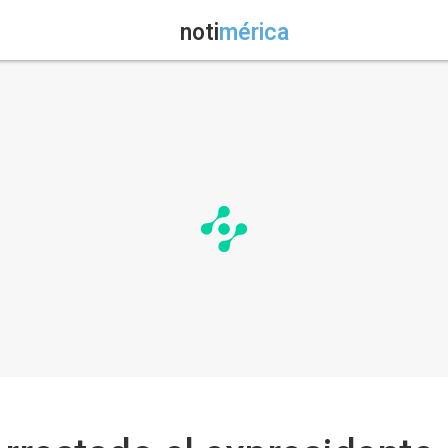
noti
mérica