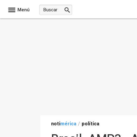
Menú
noti
mérica
/
política