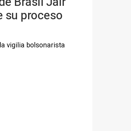
e Brasil Jair
e su proceso
a vigilia bolsonarista