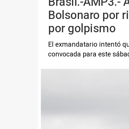
Brasil.-AMP3.- A
Bolsonaro por r
por golpismo
El exmandatario intentó qui
convocada para este sábad