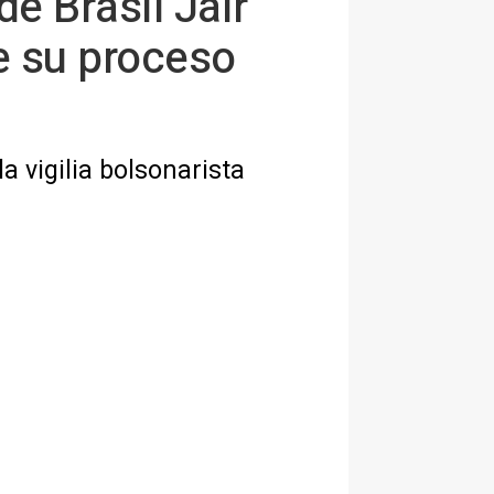
e Brasil Jair
e su proceso
a vigilia bolsonarista