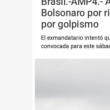
Brasil.-AMP4.- A
Bolsonaro por r
por golpismo
El exmandatario intentó qui
convocada para este sábad