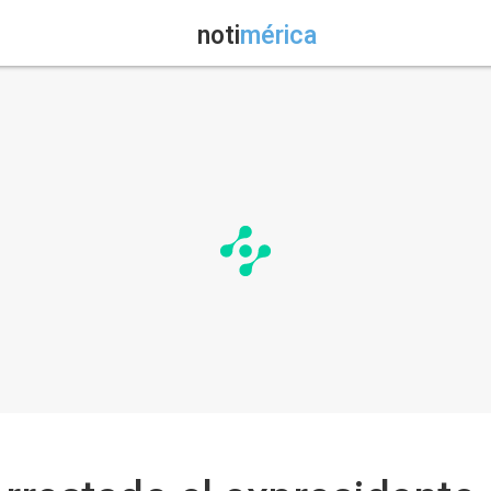
noti
mérica