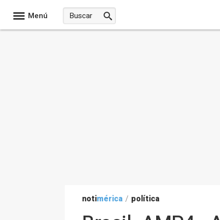
Menú
noti
mérica
/
política