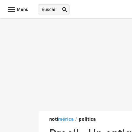
Menú
noti
mérica
/
política