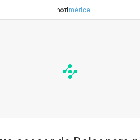
noti
mérica