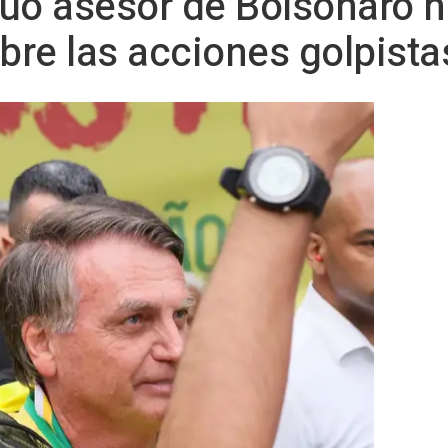
iguo asesor de Bolsonaro 
obre las acciones golpist