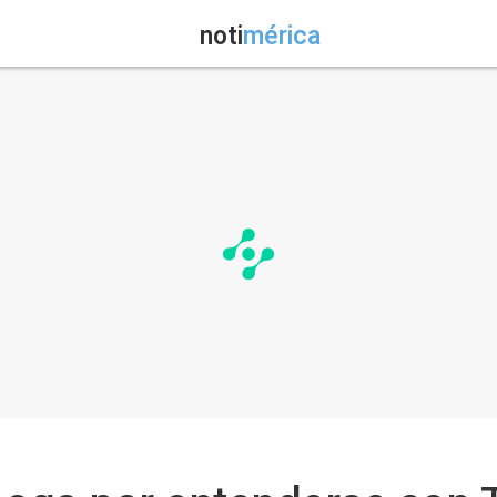
noti
mérica