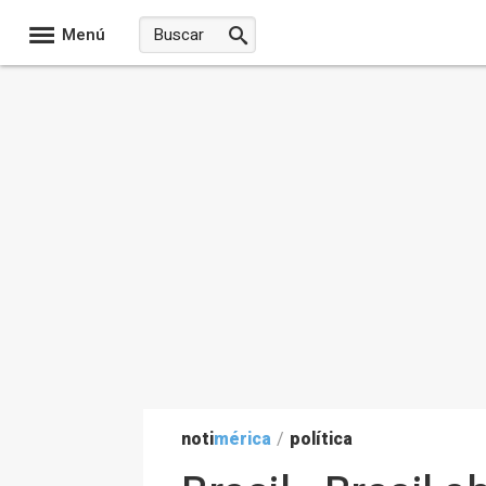
Menú
noti
mérica
/
política