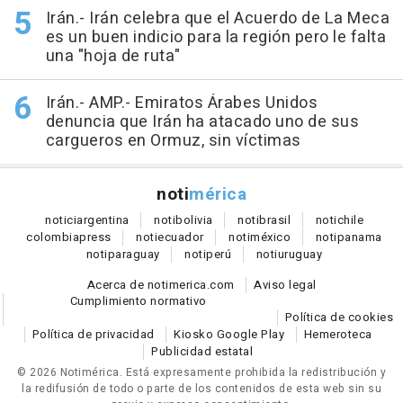
Irán.- Irán celebra que el Acuerdo de La Meca
es un buen indicio para la región pero le falta
una "hoja de ruta"
Irán.- AMP.- Emiratos Árabes Unidos
denuncia que Irán ha atacado uno de sus
cargueros en Ormuz, sin víctimas
noti
mérica
notici
argentina
noti
bolivia
noti
brasil
noti
chile
colombia
press
noti
ecuador
noti
méxico
noti
panama
noti
paraguay
noti
perú
noti
uruguay
Acerca de notimerica.com
Aviso legal
Cumplimiento normativo
Política de cookies
Política de privacidad
Kiosko Google Play
Hemeroteca
Publicidad estatal
© 2026 Notimérica.
Está expresamente prohibida la redistribución y
la redifusión de todo o parte de los contenidos de esta web sin su