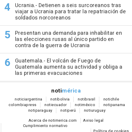
Ucrania.- Detienen a seis surcoreanos tras
viajar a Ucrania para tratar la repatriación de
soldados norcoreanos
Presentan una demanda para inhabilitar en
las elecciones rusas al único partido en
contra de la guerra de Ucrania
Guatemala.- El volcán de Fuego de
Guatemala aumenta su actividad y obliga a
las primeras evacuaciones
noti
mérica
notici
argentina
noti
bolivia
noti
brasil
noti
chile
colombia
press
noti
ecuador
noti
méxico
noti
panama
noti
paraguay
noti
perú
noti
uruguay
Acerca de notimerica.com
Aviso legal
Cumplimiento normativo
Política de cookies