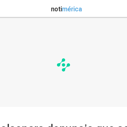
noti
mérica