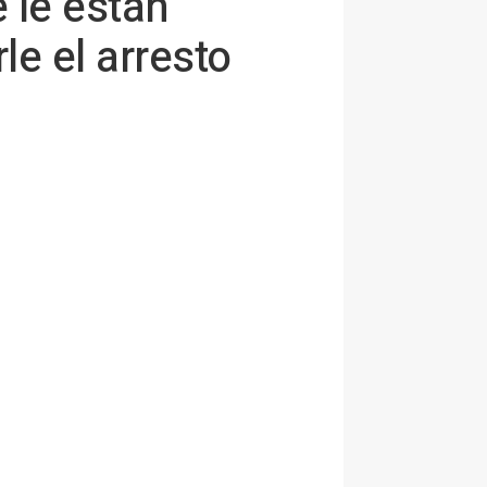
 le están
e el arresto