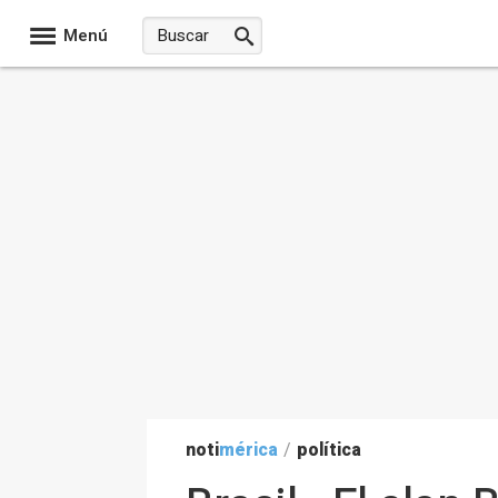
Menú
noti
mérica
/
política