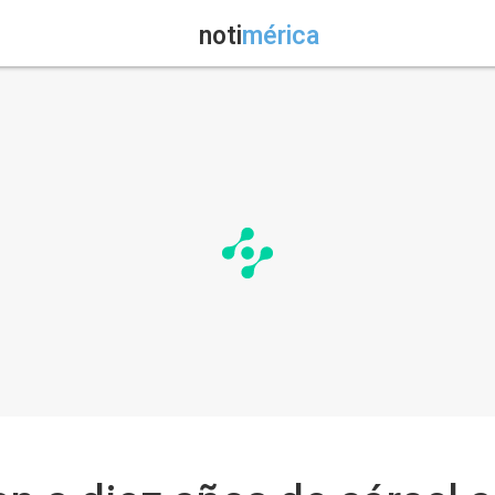
noti
mérica