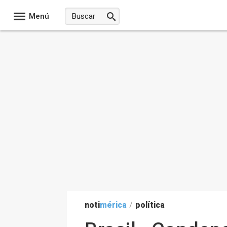
Menú
noti
mérica
/
política