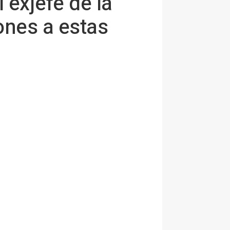
 exjefe de la
ones a estas