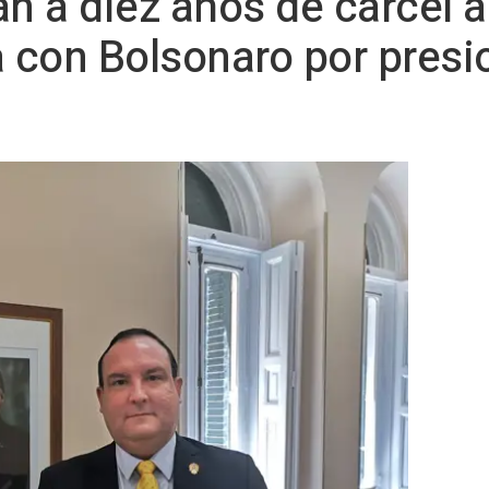
n a diez años de cárcel al
a con Bolsonaro por presi