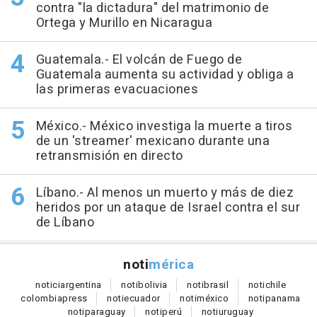
contra "la dictadura" del matrimonio de
Ortega y Murillo en Nicaragua
Guatemala.- El volcán de Fuego de
Guatemala aumenta su actividad y obliga a
las primeras evacuaciones
México.- México investiga la muerte a tiros
de un 'streamer' mexicano durante una
retransmisión en directo
Líbano.- Al menos un muerto y más de diez
heridos por un ataque de Israel contra el sur
de Líbano
noti
mérica
notici
argentina
noti
bolivia
noti
brasil
noti
chile
colombia
press
noti
ecuador
noti
méxico
noti
panama
noti
paraguay
noti
perú
noti
uruguay