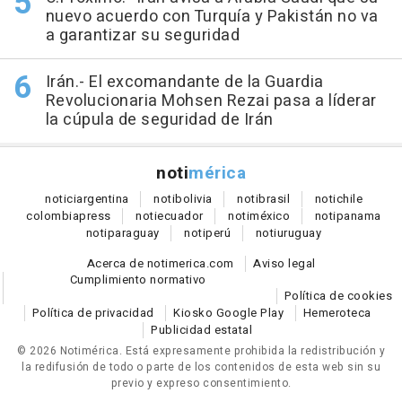
nuevo acuerdo con Turquía y Pakistán no va
a garantizar su seguridad
Irán.- El excomandante de la Guardia
Revolucionaria Mohsen Rezai pasa a líderar
la cúpula de seguridad de Irán
noti
mérica
notici
argentina
noti
bolivia
noti
brasil
noti
chile
colombia
press
noti
ecuador
noti
méxico
noti
panama
noti
paraguay
noti
perú
noti
uruguay
Acerca de notimerica.com
Aviso legal
Cumplimiento normativo
Política de cookies
Política de privacidad
Kiosko Google Play
Hemeroteca
Publicidad estatal
© 2026 Notimérica.
Está expresamente prohibida la redistribución y
la redifusión de todo o parte de los contenidos de esta web sin su
previo y expreso consentimiento.